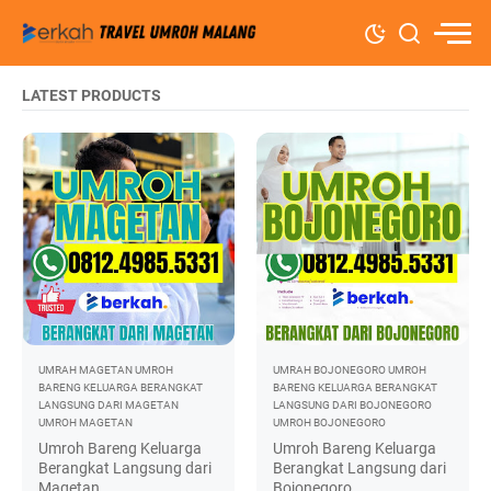
LATEST PRODUCTS
UMRAH MAGETAN
UMROH
UMRAH BOJONEGORO
UMROH
BARENG KELUARGA BERANGKAT
BARENG KELUARGA BERANGKAT
LANGSUNG DARI MAGETAN
LANGSUNG DARI BOJONEGORO
UMROH MAGETAN
UMROH BOJONEGORO
Umroh Bareng Keluarga
Umroh Bareng Keluarga
Berangkat Langsung dari
Berangkat Langsung dari
Magetan
Bojonegoro